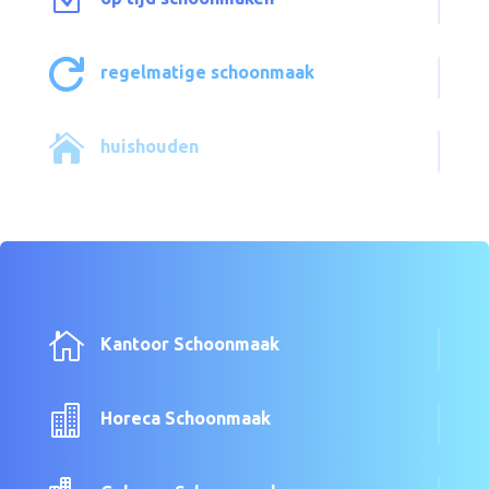
Z

regelmatige schoonmaak

huishouden

Kantoor Schoonmaak

Horeca Schoonmaak