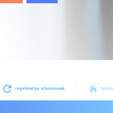


regelmatige schoonmaak
huish