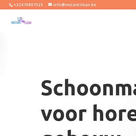
+32470807525
info@instantclean.be
Schoonma
voor hore