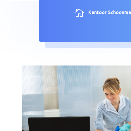

Kantoor Schoonm