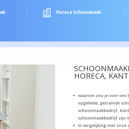

aak
Horeca Schoonmaak
SCHOONMAAKB
HORECA, KAN
waarom zou je voor ons be
opgeleide, getrainde sc
schoonmaakbedrijf, Kan
schoonmaakbedrijf zijn i
In vergelijking met onze