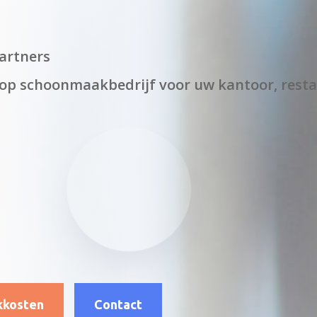
artners
oop schoonmaakbedrijf voor uw kantoor, rest
kkosten
Contact